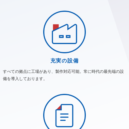
2025/10/01
オープンファクトリー「FactorISM」開催！10月25日（土）
26日（日）
お知らせ
2025/09/29
四條畷市と包括連携協定締結
お知らせ
充実の設備
2025/09/29
大阪関西万博2025の四條畷市ブースの馬形埴輪のレプリカ製
すべての拠点に工場があり、製作対応可能。常に時代の最先端の設
作
備を導入しております。
お知らせ
2025/08/19
M’s × URBAN RESEARCH in 大阪・関西万博
お知らせ
2025/07/28