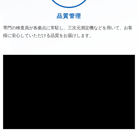
大阪・関西万博でワークショップ開催！
品質管理
ブログ
2025/06/02
専門の検査員が各拠点に常駐し、三次元測定機などを用いて、お客
美味い毒
様に安心していただける品質をお届けします。
ブログ
2025/04/06
可愛いだけの世界
お知らせ
2025/03/13
健康経営優良法人2025に認定されました
お知らせ
2024/09/30
はじめてのオープンファクトリーを開催します