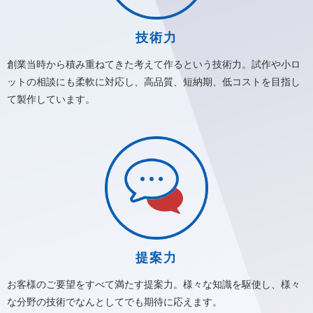
毎年の楽しみ
技術力
ブログ
2026/04/19
創業当時から積み重ねてきた考えて作るという技術力。試作や小ロ
再会
ットの相談にも柔軟に対応し、高品質、短納期、低コストを目指し
て製作しています。
ブログ
2026/04/10
嵐ラストライブ参戦❤️
ブログ
2026/02/09
ゴルフ⛳️
ブログ
提案力
2026/01/21
本ズワイ蟹1.5杯を完食する「蟹満腹コース」
お客様のご要望をすべて満たす提案力。様々な知識を駆使し、様々
な分野の技術でなんとしてでも期待に応えます。
お知らせ